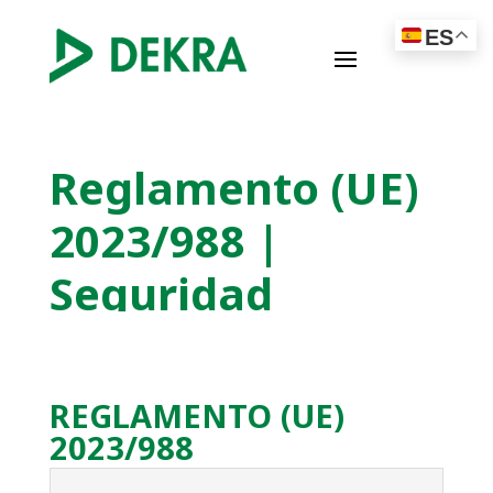
ES
Reglamento (UE)
2023/988 |
Seguridad
General de los
Productos
REGLAMENTO (UE)
2023/988
Directivas y normativa europea