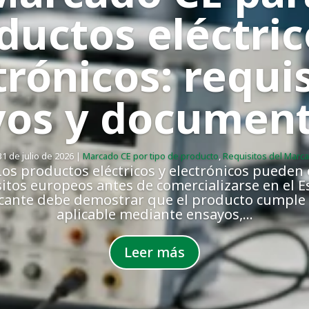
ductos eléctric
trónicos: requis
yos y document
31 de julio de 2026
|
Marcado CE por tipo de producto
,
Requisitos del Marc
os productos eléctricos y electrónicos pueden 
sitos europeos antes de comercializarse en el 
icante debe demostrar que el producto cumple c
aplicable mediante ensayos,...
Leer más