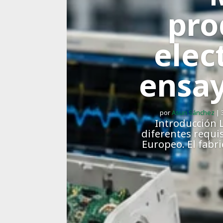
pro
elec
ensa
por
Asun Sánchez
|
Introducción L
diferentes requi
Europeo. El fabr