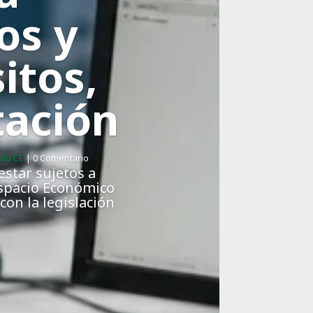
os y
itos,
ación
ado CE
| 0 Comentario
estar sujetos a
Espacio Económico
on la legislación